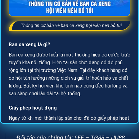
Thông tin cơ bản về ban ca xeng hội viên nên bỏ túi
Ban ca xeng là gì?
Ban ca xeng được hiểu là một thương hiệu cá cược trực
tuyến khá nổi tiếng. Hiện tại sân chơi đang có độ phủ
rộng lớn tại thị trường Việt Nam. Tại đây khách hàng có
cơ hội tận hưởng những dịch vụ giải trí hoàn hảo và chất
lượng. Bất kỳ hội viên khó tính nào cũng đều hài lòng và
sẵn sàng chơi lâu dài tại hệ thống.
Giấy phép hoạt động
Ngay từ khi mới thành lập sân chơi đã có giấy phép hoạt
động hợp pháp đầy đủ. Trong đó tổ chức PAGCOR và
hiệp hội cờ bạc Hoàng Gia Anh đã cấp phép hoạt động
Đối tác của chúng tôi:
6FF
–
TG88
–
UU88