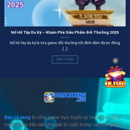
thân có thể nhận thưởng lên đến hàng tỷ đồng đấy nhé.
Với đa dạng các loại hình quay hũ, người chơi dễ dàng
tiếp cận nhanh chóng. Bản thân không cần gặp quá nhiều
khó khăn khi chơi, do đó mà mọi người hãy trải nghiệm
Nổ Hũ Tây Du Ký – Khám Phá Siêu Phẩm Đổi Thưởng 2025
thử chuyên mục này nhé.
Nổ hũ tây du ký là tựa game đổi thưởng nổi đình đám được đông
[...]
Xổ số may mắn
Nhắc game tại ban ca xeng mọi người nên tham khảo
XEM THÊM
✕
qua xổ số may mắn. Đây là một trong những chuyên
mục khá hấp dẫn bởi lối cược đơn giản cùng tỷ lệ thắng
cao. Do đó mà anh em muốn làm giàu nhanh thường lựa
chọn khá nhiều với siêu phẩm xổ số.
Ban ca xeng
là cổng game trực tuyến uy tín, ra đời với sứ
mệnh mang đến sân chơi giải trí chất lượng cao cho game