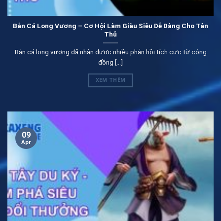
Bắn cá đổi thưởng
Bắn Cá Long Vương – Cơ Hội Làm Giàu Siêu Dễ Dàng Cho Tân
Khi đến với thương hiệu bản thân sẽ không thể bỏ qua
Thủ
siêu phẩm bắn cá trực tuyến. Đây là chuyên mục thịnh
hành nhất hệ thống với số lượng người chơi tham gia
Bắn cá long vương đã nhận được nhiều phản hồi tích cực từ cộng
đồng [...]
khủng. Bản thân được thoải mái tận hưởng sảng khoái
với đa dạng các loại hình săn cá.
XEM THÊM
Tại đây người chơi vừa được thư giãn sau những ngày
làm việc mệt mỏi, vừa kiếm thêm thu nhập khủng. Do đó
mà chuyên mục bắn cá hiện tại đang không ngừng được
09
săn đón. Vì vậy mà các tân thủ mới nhập môn không nên
Apr
bỏ qua gợi ý đặc biệt này.
Nổ hũ đẳng cấp
Tiếp theo hội viên cần phải tìm hiểu ngay nổ hũ siêu
đẳng cấp tại website:
/
. Chuyên mục này thu hút khách
hàng với nhiều cơ hội nổ jackpot khủng. Mỗi lần nổ bản