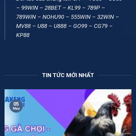
an toàn. Mọi người được trải nghiệm với độ an toàn cao
–
99WIN
–
28BET
–
KL99
–
789P
–
và thoải mái nhất có thể. Đặc biệt không cần lo lắng đến
789WIN
–
NOHU90
–
555WIN
–
32WIN
–
vấn đề pháp luật ngăn chặn khi tận hưởng cược.
MV88
–
U88
–
U888
–
GO99
–
CG79
–
Mục tiêu phát triển
KP88
Được biết ban ca xeng luôn hoạt động với các mục tiêu
lớn liên tục. Thương hiệu sẽ không dậm chân tại một
thành công nhất định mà sẽ không ngừng đi lên. Cho
đến hiện tại website vẫn đang phấn đấu với mục tiêu trở
thành sân chơi số 1 thế giới. Hướng đến địa điểm cược
TIN TỨC MỚI NHẤT
hàng đầu cho tất cả những bet thủ trong và ngoài nước.
Phương châm hoạt động
Bắn cá xèng apk là một sân chơi hoạt động khá rõ ràng
05
May
với các phương châm chất lượng. Tất cả những hoạt
động tại hệ thống đều hướng đến những lợi ích của
khách hàng. Mọi dịch vụ cập nhật cho hội viên luôn an
toàn, công bằng, minh bạch và xanh chín. Nghiêm cấm